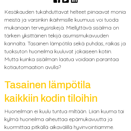
Kesäkauden tukahduttavat helteet piinaavat monia
meistä ja varsinkin ikäihmisille kuumuus voi tuoda
mukanaan terveysriskejä. Miellyttävä sisäilma on
tärkein yksittäinen tekijä asumismukavuuden
kannalta. Tasainen lämpötila sekä puhdas, raikas ja
tuoksuton huoneilma kuuluvat jokaiseen kotiin.
Mutta kuinka sisäilman laatua voidaan parantaa
kotiautomaation avulla?
Tasainen lämpötila
kaikkiin kodin tiloihin
Huoneilman ei kuulu tuntua miltään. Liian kuuma tai
kylmä huoneilma aiheuttaa epämukavuutta ja
kuormittaa pitkällä aikavälillä hyvinvointiamme.