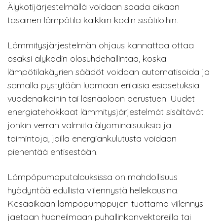
Älykotijärjestelmällä voidaan saada aikaan
tasainen lämpötila kaikkiin kodin sisätiloihin.
Lämmitysjärjestelmän ohjaus kannattaa ottaa
osaksi älykodin olosuhdehallintaa, koska
lämpötilakäyrien säädöt voidaan automatisoida ja
samalla pystytään luomaan erilaisia esiasetuksia
vuodenaikoihin tai läsnäoloon perustuen. Uudet
energiatehokkaat lämmitysjärjestelmät sisältävät
jonkin verran valmiita älyominaisuuksia ja
toimintoja, joilla energiankulutusta voidaan
pienentää entisestään.
Lämpöpumpputalouksissa on mahdollisuus
hyödyntää edullista viilennystä hellekausina.
Kesäaikaan lämpöpumppujen tuottama viilennys
jaetaan huoneilmaan puhallinkonvektoreilla tai