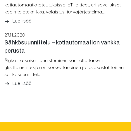
kotiautomaatiototeutuksissa IoT-laitteet, eri sovellukset,
kodin talotekniikka, valaistus, turvajärjestelmä...
Lue lisää
27.11.2020
Sähkösuunnittelu – kotiautomaation vankka
perusta
Älykotiratkaisun onnistumisen kannalta tärkein
yksittäinen tekijä on korkeatasoinen ja asiakaslähtöinen
sähkösuunnittelu.
Lue lisää