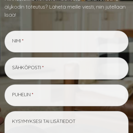
älykodin toteutus? Lähetä meille viesti, niin jutellaan
lisää!
NIMI
*
SÄHKÖPOSTI
*
PUHELIN
*
KYSYMYKSESI TAI LISÄTIEDOT