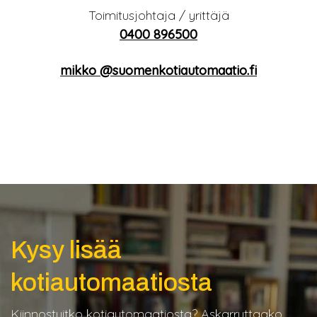
Toimitusjohtaja / yrittäjä
0400 896500
mikko ­@suomenkotiautomaatio.fi
Kysy lisää
kotiautomaatiosta
Kiinnostuitko kotiautomaatiosta? Askarruttaako