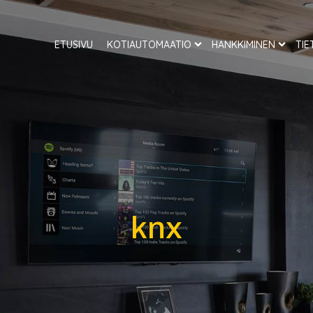
nemmän
ETUSIVU
KOTIAUTOMAATIO
HANKKIMINEN
TIE
knx